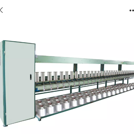
YX2002电脑有边筒子络丝机