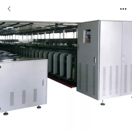
YX2010-D 电脑数控自动倍捻一步纺捻线机